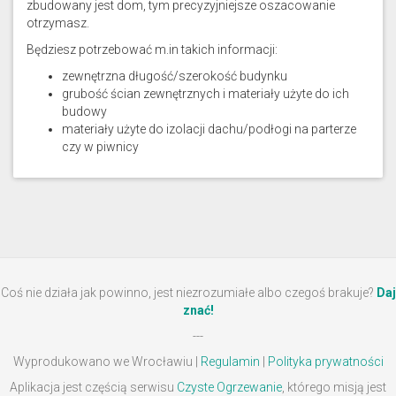
zbudowany jest dom, tym precyzyjniejsze oszacowanie
otrzymasz.
Będziesz potrzebować m.in takich informacji:
zewnętrzna długość/szerokość budynku
grubość ścian zewnętrznych i materiały użyte do ich
budowy
materiały użyte do izolacji dachu/podłogi na parterze
czy w piwnicy
Coś nie działa jak powinno, jest niezrozumiałe albo czegoś brakuje?
Daj
znać!
---
Wyprodukowano we Wrocławiu |
Regulamin
|
Polityka prywatności
Aplikacja jest częścią serwisu
Czyste Ogrzewanie
, którego misją jest