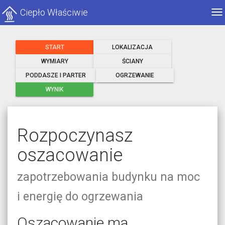
Ciepło Właściwie
Po
me
START
LOKALIZACJA
WYMIARY
ŚCIANY
PODDASZE I PARTER
OGRZEWANIE
WYNIK
Rozpoczynasz
oszacowanie
zapotrzebowania budynku na moc
i energię do ogrzewania
Oszacowanie ma